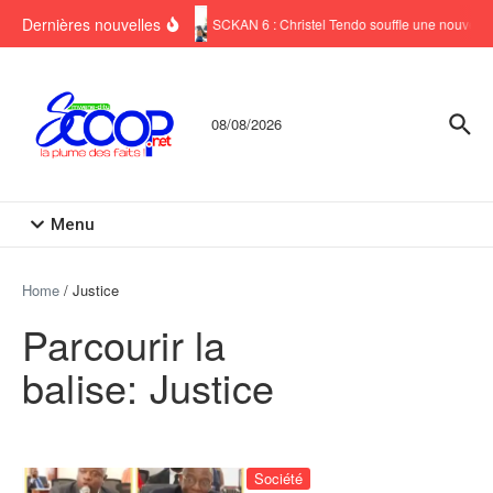
Aller au contenu
Dernières nouvelles
SCKAN 6 : Christel Tendo souffle une nouvelle 
08/08/2026
Menu
Home
/
Justice
Parcourir la
balise: Justice
Société