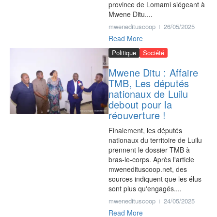
province de Lomami siégeant à
Mwene Ditu....
mwenedituscoop
26/05/2025
Read More
Politique
Société
Mwene Ditu : Affaire
TMB, Les députés
nationaux de Luilu
debout pour la
réouverture !
Finalement, les députés
nationaux du territoire de Luilu
prennent le dossier TMB à
bras-le-corps. Après l'article
mwenedituscoop.net, des
sources indiquent que les élus
sont plus qu'engagés....
mwenedituscoop
24/05/2025
Read More