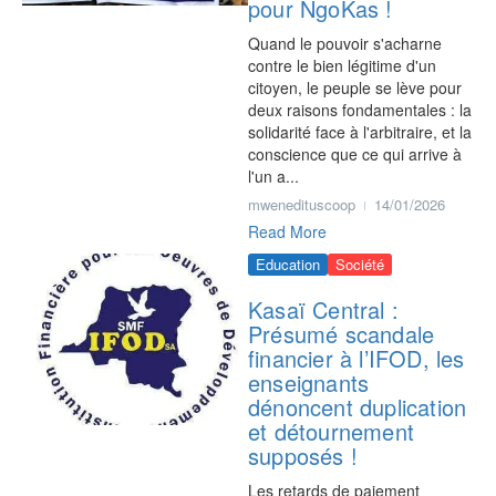
pour NgoKas !
Quand le pouvoir s'acharne
contre le bien légitime d'un
citoyen, le peuple se lève pour
deux raisons fondamentales : la
solidarité face à l'arbitraire, et la
conscience que ce qui arrive à
l'un a...
mwenedituscoop
14/01/2026
Read More
Education
Société
Kasaï Central :
Présumé scandale
financier à l’IFOD, les
enseignants
dénoncent duplication
et détournement
supposés !
Les retards de paiement