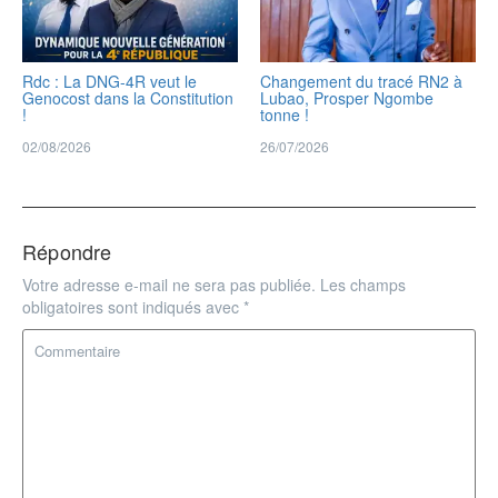
Rdc : La DNG-4R veut le
Changement du tracé RN2 à
Genocost dans la Constitution
Lubao, Prosper Ngombe
!
tonne !
02/08/2026
26/07/2026
Répondre
Votre adresse e-mail ne sera pas publiée.
Les champs
obligatoires sont indiqués avec
*