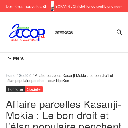
Aller au contenu
Dernières nouvelles
SCKAN 6 : Christel Tendo souffle une nouvelle 
08/08/2026
Menu
Home
/
Société
/
Affaire parcelles Kasanji-Mokia : Le bon droit et
l’élan populaire penchent pour NgoKas !
Politique
Société
Affaire parcelles Kasanji-
Mokia : Le bon droit et
l’élan populaire penchent