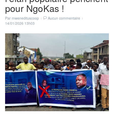
pour NgoKas !
Par
mwenedituscoop
Aucun commentaire
14/01/2026
13h03