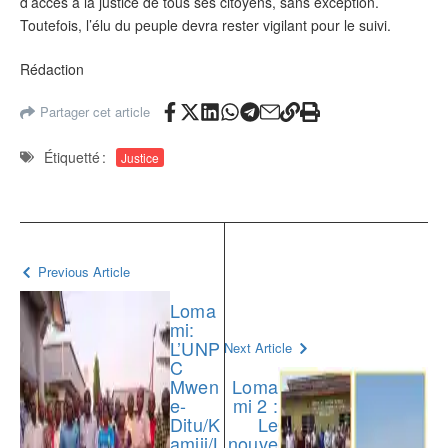
d’accès à la justice de tous ses citoyens, sans exception.
Toutefois, l’élu du peuple devra rester vigilant pour le suivi.
Rédaction
Partager cet article
Étiquetté :
Justice
Previous Article
Loma
mi:
L’UNP
Next Article
C
Mwen
Loma
e-
mi 2 :
Ditu/K
Le
amiji/L
nouve