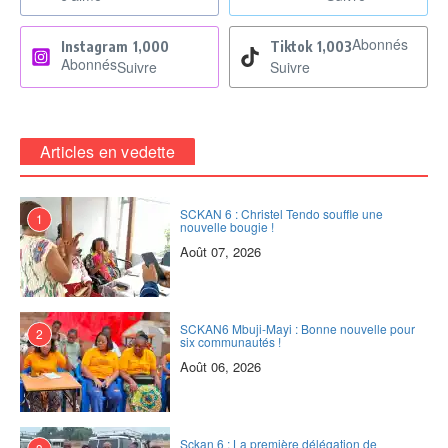
Abonnés
Instagram
1,000
Tiktok
1,003
Abonnés
Suivre
Suivre
Articles en vedette
SCKAN 6 : Christel Tendo souffle une
1
nouvelle bougie !
Août 07, 2026
SCKAN6 Mbuji-Mayi : Bonne nouvelle pour
2
six communautés !
Août 06, 2026
Sckan 6 : ‎La première délégation de