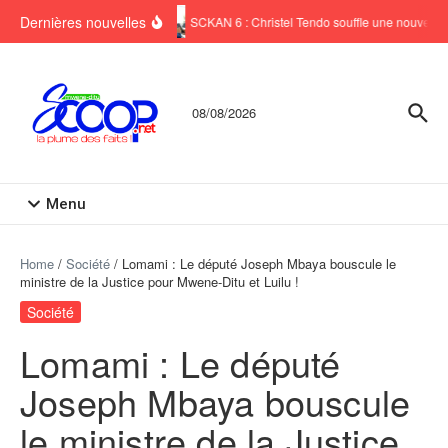
Aller au contenu
Dernières nouvelles
SCKAN 6 : Christel Tendo souffle une nouvelle b
08/08/2026
Menu
Home
/
Société
/
Lomami : Le député Joseph Mbaya bouscule le
ministre de la Justice pour Mwene-Ditu et Luilu !
Société
Lomami : Le député
Joseph Mbaya bouscule
le ministre de la Justice