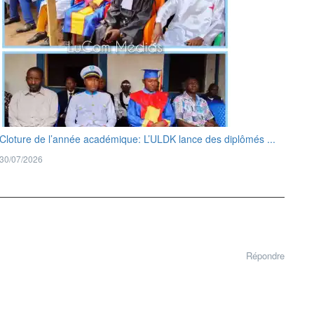
Cloture de l’année académique: L’ULDK lance des diplômés ...
30/07/2026
Répondre