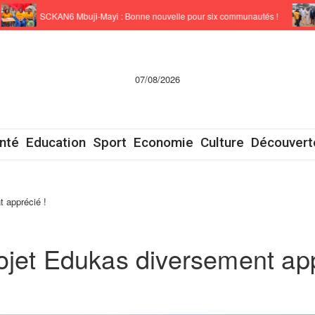
SCKAN6 Mbuji-Mayi : Bonne nouvelle pour six communautés !
Sck
07/08/2026
nté
Education
Sport
Economie
Culture
Découvert
 apprécié !
ojet Edukas diversement app