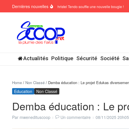
Aller au contenu
Dernières nouvelles
SCKAN 6 : Christel Tendo souffle une nouvelle bougie !
Actualités
Politique
Sécurité
Société
Sa
Home
/
Non Classé
/
Demba éducation : Le projet Edukas diversement
Education
Non Classé
Demba éducation : Le pr
Par
mwenedituscoop
Un commentaire
08/11/2025
20h05