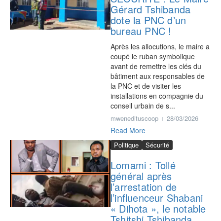
Gérard Tshibanda
dote la PNC d’un
bureau PNC !
‎Après les allocutions, le maire a
coupé le ruban symbolique
avant de remettre les clés du
bâtiment aux responsables de
la PNC et de visiter les
installations en compagnie du
conseil urbain de s...
mwenedituscoop
28/03/2026
Read More
Politique
Sécurité
Lomami : Tollé
général après
l’arrestation de
l’influenceur Shabani
« Dihota », le notable
Tshitshi Tshibanda