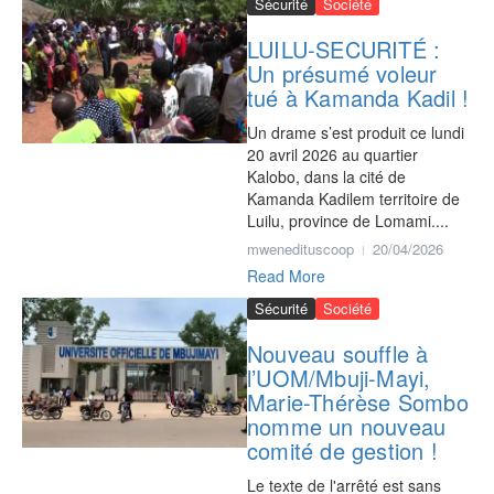
Sécurité
Société
LUILU-SECURITÉ :‎
Un présumé voleur
tué à Kamanda Kadil !
Un drame s’est produit ce lundi
20 avril 2026 au quartier
Kalobo, dans la cité de
Kamanda Kadilem territoire de
Luilu, province de Lomami....
mwenedituscoop
20/04/2026
Read More
Sécurité
Société
Nouveau souffle à
l’UOM/Mbuji-Mayi,
Marie-Thérèse Sombo
nomme un nouveau
comité de gestion !
Le texte de l'arrêté est sans