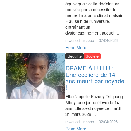
équivoque : cette décision est
motivée par la nécessité de
mettre fin à un « climat malsain
» au sein de l'université,
entraînant un
dysfonctionnement auquel ...
mwenedituscoop
07/04/2026
Read More
Sécurité
Société
DRAME À LUILU :
Une écolière de 14
ans meurt par noyade
!
Elle s'appelle Kazuey Tshipung
Mboy, une jeune élève de 14
ans. Elle s'est noyée ce mardi
31 mars 2026....
mwenedituscoop
02/04/2026
Read More