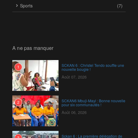
Sports
(7)
A ne pas manquer
SCKAN 6 : Christel Tendo souffle une
1
nouvelle bougie !
Août 07, 2026
SCKAN6 Mbuji-Mayi : Bonne nouvelle
2
pour six communautés !
Août 06, 2026
Sckan 6 : ‎La première délégation de
3