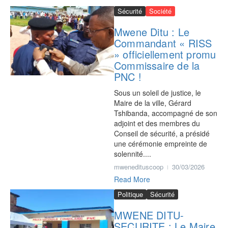
Sécurité
Société
Mwene Ditu : Le
Commandant « RISS
» officiellement promu
Commissaire de la
PNC !
Sous un soleil de justice, le
Maire de la ville, Gérard
Tshibanda, accompagné de son
adjoint et des membres du
Conseil de sécurité, a présidé
une cérémonie empreinte de
solennité....
mwenedituscoop
30/03/2026
Read More
Politique
Sécurité
‎MWENE DITU-
SECURITE : Le Maire