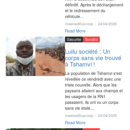
définitif. Après le déchargement
et le redressement du
véhicule...
mwenedituscoop
24/04/2026
Read More
Sécurité
Société
Luilu société : Un
corps sans vie trouvé
à Tshamvi !
La population de Tshamvi s'est
réveillée ce vendredi avec une
triste nouvelle. Alors que les
paysans allaient aux champs et
les usagers de la RN1
passaient, ils ont vu un corps
sans vie étalé....
mwenedituscoop
24/04/2026
Read More