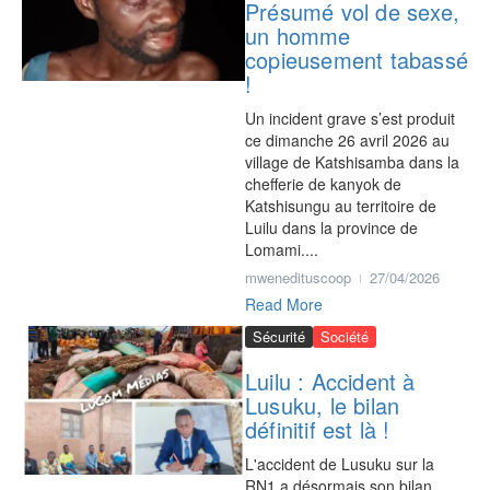
Présumé vol de sexe,
un homme
copieusement tabassé
!
Un incident grave s’est produit
ce dimanche 26 avril 2026 au
village de Katshisamba dans la
chefferie de kanyok de
Katshisungu au territoire de
Luilu dans la province de
Lomami....
mwenedituscoop
27/04/2026
Read More
Sécurité
Société
Luilu : Accident à
Lusuku, le bilan
définitif est là !
L'accident de Lusuku sur la
RN1 a désormais son bilan