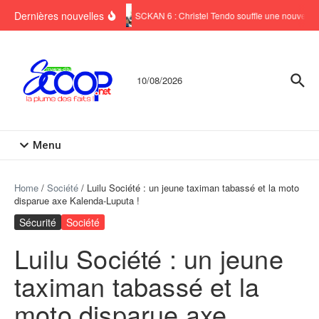
Aller au contenu
Dernières nouvelles
SCKAN 6 : Christel Tendo souffle une nouvelle b
10/08/2026
Menu
Home
/
Société
/
Luilu Société : un jeune taximan tabassé et la moto
disparue axe Kalenda-Luputa !
Sécurité
Société
Luilu Société : un jeune
taximan tabassé et la
moto disparue axe