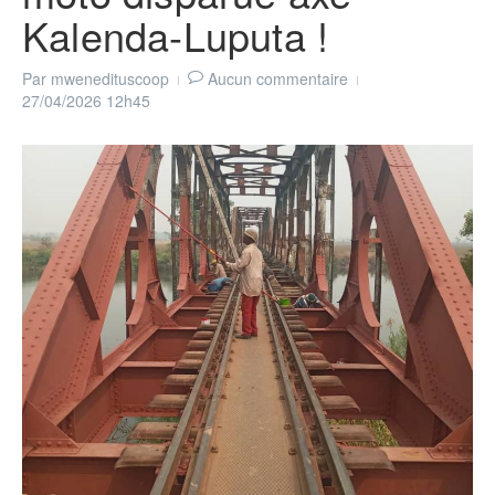
Kalenda-Luputa !
Par
mwenedituscoop
Aucun commentaire
27/04/2026
12h45