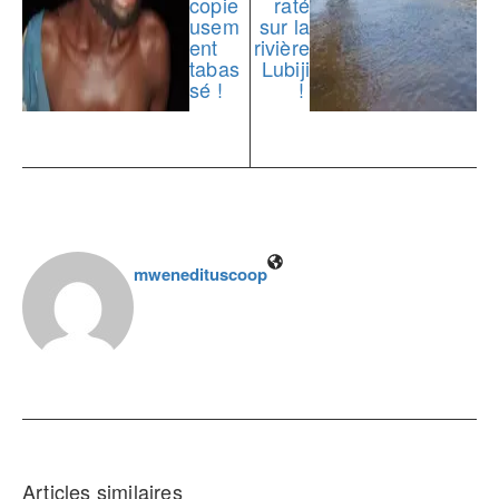
copie
raté
usem
sur la
ent
rivière
tabas
Lubiji
sé !
!
mwenedituscoop
Articles similaires