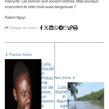
insécurité. Les taximen sont souvent victimes. Mais pourquoi
empruntent-ils cette route aussi dangereuse ?
Patient Ngoyi
Partager cet article
Previous Article
Luilu
Sociét
é :
Présu
Next Article
mé
vol de
Luilu
sexe,
Sociét
un
é :
homm
Naufr
e
age