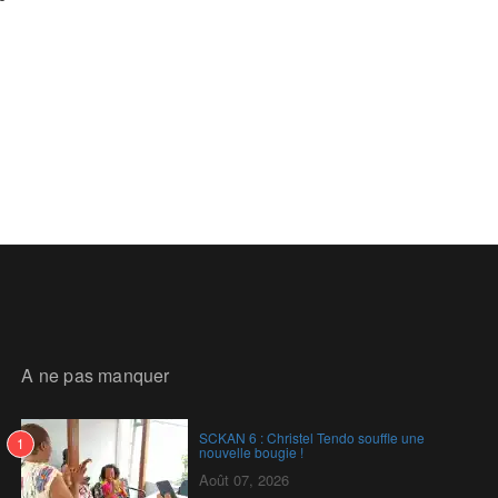
A ne pas manquer
SCKAN 6 : Christel Tendo souffle une
1
nouvelle bougie !
Août 07, 2026