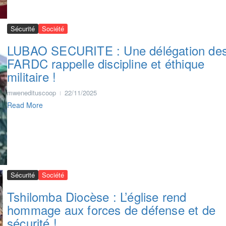
Sécurité
Société
LUBAO SECURITE : Une délégation de
FARDC rappelle discipline et éthique
militaire !
mwenedituscoop
22/11/2025
Read More
Sécurité
Société
Tshilomba Diocèse : L’église rend
hommage aux forces de défense et de
sécurité !