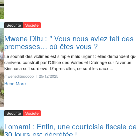
Sécurité
Société
Mwene Ditu : ” Vous nous aviez fait des
promesses… où êtes-vous ?
Le souhait des victimes est simple mais urgent : elles demandent qu
caniveau construit par l'Office des Voiries et Drainage sur l'avenue
Kinshasa soit surélevé. D'après elles, ce sont les eaux ...
mwenedituscoop
25/12/2025
Read More
Sécurité
Société
Lomami : Enfin, une courtoisie fiscale d
30 jours est décrétée !