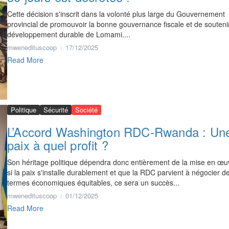
Cette décision s'inscrit dans la volonté plus large du Gouvernement
provincial de promouvoir la bonne gouvernance fiscale et de soutenir
développement durable de Lomami....
mwenedituscoop
17/12/2025
Read More
Politique
Sécurité
Société
L’Accord Washington RDC-Rwanda : Un
paix à quel profit ?
Son héritage politique dépendra donc entièrement de la mise en œuv
si la paix s'installe durablement et que la RDC parvient à négocier d
termes économiques équitables, ce sera un succès...
mwenedituscoop
01/12/2025
Read More