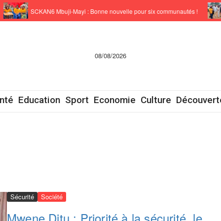
SCKAN6 Mbuji-Mayi : Bonne nouvelle pour six communautés !
S
08/08/2026
nté
Education
Sport
Economie
Culture
Découvert
Sécurité
Société
Mwene Ditu : Priorité à la sécurité, le