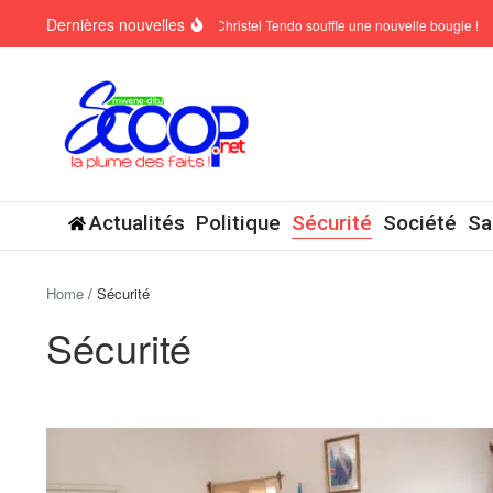
Aller au contenu
Dernières nouvelles
SCKAN 6 : Christel Tendo souffle une nouvelle bougie !
Actualités
Politique
Sécurité
Société
Sa
Home
/
Sécurité
Sécurité