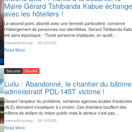
Maire Gérard Tshibanda Kabue échang
avec les hôteliers !
Le second point, abordé avec une fermeté particulière, concerne
l'hébergement de personnes non identifiées. Gérard Tshibanda Kab
été sans équivoque : "Toute personne impliquée, en qualit...
mwenedituscoop
29/12/2025
Read More
Sécurité
Société
Luilu : Abandonné, le chantier du bâtime
administratif PDL-145T victime !
Devant l'ampleur du problème, certaines agences locales d'exécutio
(ALE) devraient s'expliquer à Lomami. Ces chantiers bouffent des
millions de dollars du trésor public mais le sérieux n'est pas...
mwenedituscoop
26/12/2025
Read More