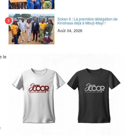
Sckan 6 : ‎La première délégation de
3
Kinshasa déjà à Mbuji-Mayi !
Août 04, 2026
e le
e