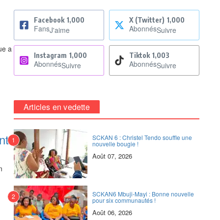
e
Facebook
1,000
X (Twitter)
1,000
Fans
Abonnés
J'aime
Suivre
ue a
Instagram
1,000
Tiktok
1,003
Abonnés
Abonnés
Suivre
Suivre
Articles en vedette
nt
SCKAN 6 : Christel Tendo souffle une
1
nouvelle bougie !
Août 07, 2026
n
SCKAN6 Mbuji-Mayi : Bonne nouvelle
2
pour six communautés !
Août 06, 2026