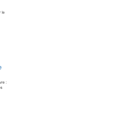
 le
e
re :
es