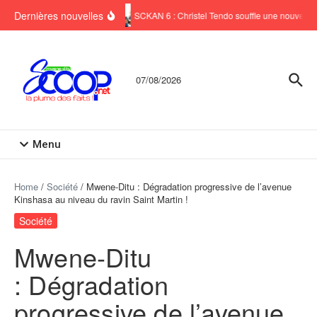
Aller au contenu
Dernières nouvelles
SCKAN 6 : Christel Tendo souffle une nouvelle b
07/08/2026
Menu
Home
/
Société
/
Mwene-Ditu : Dégradation progressive de l’avenue
Kinshasa au niveau du ravin Saint Martin !
Société
Mwene-Ditu
: Dégradation
progressive de l’avenue