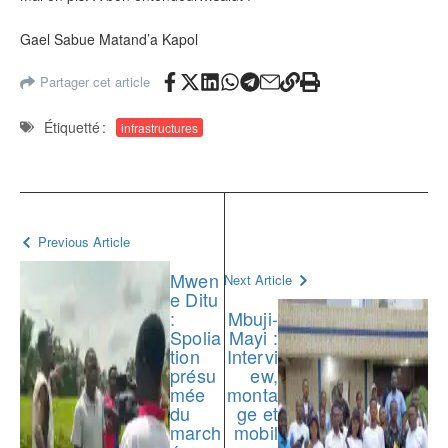
‎Gael Sabue Matand’a Kapol
Partager cet article
Étiquetté :
infrastructures
Previous Article
Mwen
Next Article
e Ditu
:
Mbuji-
Spolia
Mayi :
tion
Intervi
présu
ew,
mée
monta
du
ge et
march
mobil