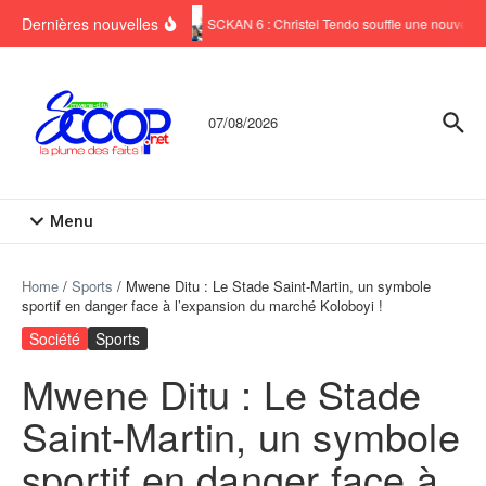
Aller au contenu
Dernières nouvelles
SCKAN 6 : Christel Tendo souffle une nouvelle b
07/08/2026
Menu
Home
/
Sports
/
Mwene Ditu : Le Stade Saint-Martin, un symbole
sportif en danger face à l’expansion du marché Koloboyi !
Société
Sports
Mwene Ditu : Le Stade
Saint-Martin, un symbole
sportif en danger face à