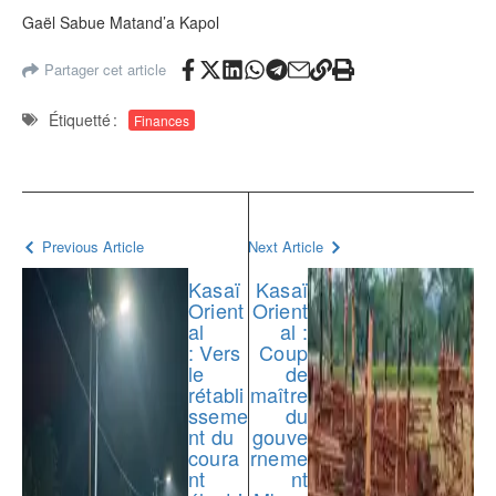
Gaël Sabue Matand’a Kapol
Partager cet article
Étiquetté :
Finances
Previous Article
Next Article
Kasaï
Kasaï
Orient
Orient
al
al :
: Vers
Coup
le
de
rétabli
maître
sseme
du
nt du
gouve
coura
rneme
nt
nt