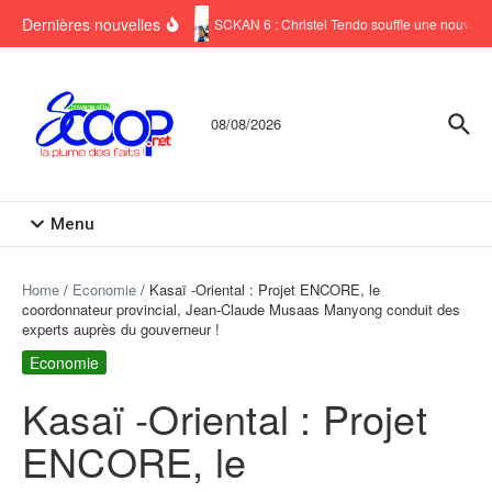
Aller au contenu
Dernières nouvelles
SCKAN 6 : Christel Tendo souffle une nouvelle 
08/08/2026
Menu
Home
/
Economie
/
Kasaï -Oriental : Projet ENCORE, le
coordonnateur provincial, Jean-Claude Musaas Manyong conduit des
experts auprès du gouverneur !
Economie
Kasaï -Oriental : Projet
ENCORE, le