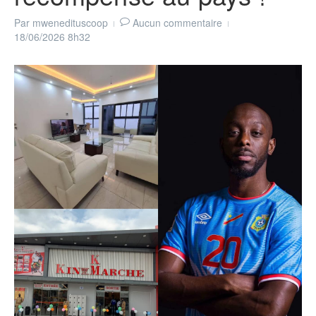
Par
mwenedituscoop
Aucun commentaire
18/06/2026
8h32