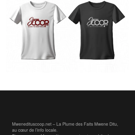
Mwenedituscoop.net – La Plume des Faits Mwene Ditu,
au cœur de l’info locale.