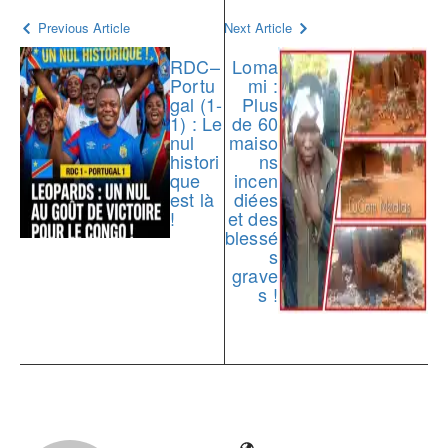
Previous Article
Next Article
RDC–
Loma
Portu
mi :
gal (1-
Plus
1) : Le
de 60
nul
maiso
histori
ns
que
incen
est là
diées
!
et des
blessé
s
grave
s !