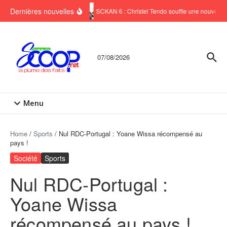
Aller au contenu
Dernières nouvelles
SCKAN 6 : Christel Tendo souffle une nouvelle b
07/08/2026
Menu
Home
/
Sports
/
Nul RDC-Portugal : Yoane Wissa récompensé au
pays !
Société
Sports
Nul RDC-Portugal :
Yoane Wissa
récompensé au pays !