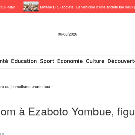
yi !
Mwene Ditu- société : Le véhicule d’une société tue deux person
06/08/2026
nté
Education
Sport
Economie
Culture
Découvert
 du journalisme prometteur !
m à Ezaboto Yombue, figur
39