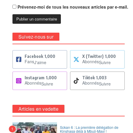
Prévenez-moi de tous les nouveaux articles par e-mail.
Suivez-nous sur
Facebook
1,000
X (Twitter)
1,000
Fans
Abonnés
J'aime
Suivre
Instagram
1,000
Tiktok
1,003
Abonnés
Abonnés
Suivre
Suivre
Articles en vedette
Sckan 6 : ‎La première délégation de
1
Kinshasa déjà à Mbuji-Mayi !