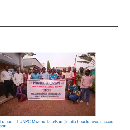
Lomami: L’UNPC Mwene-Ditu/Kamiji/Luilu boucle avec succès
son ...