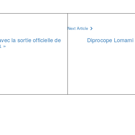
Next Article
vec la sortie officielle de
Diprocope Lomami 2
k »