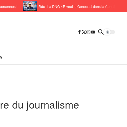
nes !
Rdc : La DNG-4R veut le Genocost dans la Constitution !
e
e du journalisme