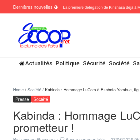
Aller au contenu
Dernières nouvelles
Sckan 6 : ‎La première délégation de Kinshasa déjà à Mbuji-Ma
Actualités
Politique
Sécurité
Société
Sa
Home
/
Société
/
Kabinda : Hommage LuCom à Ezaboto Yombue, figure
Presse
Société
Kabinda : Hommage LuCo
prometteur !
Par
mwenedituscoop
Aucun commentaire
07/06/2026
9h