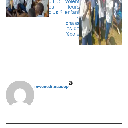
0 FC
voient
ou
leurs
plus ?
enfant
s
chass
és de
l’école
!
mwenedituscoop