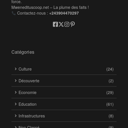
force.
Mwenedituscoop.net – La plume des faits !
Contactez-nous :
+243904470297
Catégories
Culture
(24)
Découverte
(2)
Economie
(29)
Education
(61)
Infrastructures
(8)
Non Classé
(9)