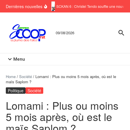
Aller au contenu
Dernières nouvelles
SCKAN 6 : Christel Tendo souffle une nouvelle 
09/08/2026
Menu
Home
/
Société
/
Lomami : Plus ou moins 5 mois après, où est le
maïs Saplom ?
Politique
Société
Lomami : Plus ou moins
5 mois après, où est le
maïs Saplom ?