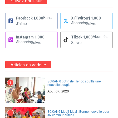
Suivez-nous sur
Fans
Facebook
1,000
X (Twitter)
1,000
Abonnés
J'aime
Suivre
Abonnés
Instagram
1,000
Tiktok
1,003
Abonnés
Suivre
Suivre
Articles en vedette
SCKAN 6 : Christel Tendo souffle une
1
nouvelle bougie !
Août 07, 2026
SCKAN6 Mbuji-Mayi : Bonne nouvelle pour
2
six communautés !