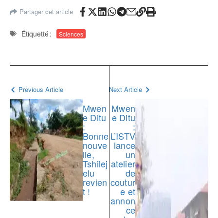
Partager cet article
Étiquetté :
Sciences
Previous Article
Next Article
Mwen
Mwen
e Ditu
e Ditu
:
:
Bonne
L’ISTV
nouve
lance
lle,
un
Tshilej
atelier
elu
de
revien
coutur
t !
e et
annon
ce