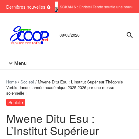
Aller au contenu
Dernières nouvelles
SCKAN 6 : Christel Tendo souffle une nouvelle 
08/08/2026
Menu
Home
/
Société
/
Mwene Ditu Esu : L’Institut Supérieur Théophile
Verbist lance l’année académique 2025-2026 par une messe
solennelle !
Société
Mwene Ditu Esu :
L’Institut Supérieur