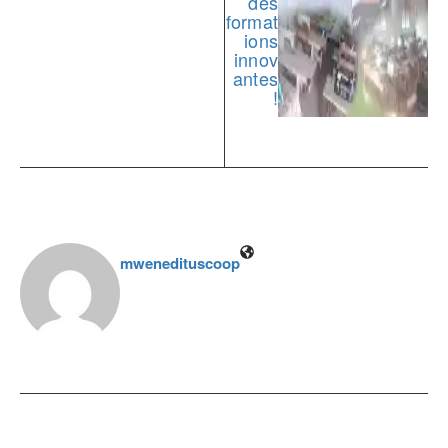
des
format
ions
innov
antes
!
mwenedituscoop