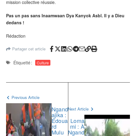
mission collective réussie.
Pas un pas sans Inaamwaan Dya Kanyok Asbl. Il y a Dieu
dedans !
Rédaction
Partager cet article
Étiquetté :
Culture
Previous Article
Ngand
Next Article
ajika :
Édoua
Loma
rd
mi : À
Mulu
Ngand