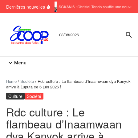
Aller au contenu
Dernières nouvelles
SCKAN 6 : Christel Tendo souffle une nouvelle b
08/08/2026
Menu
Home
/
Société
/
Rdc culture : Le flambeau d’Inaamwaan dya Kanyok
arrive à Luputa ce 6 juin 2026 !
Culture
Société
Rdc culture : Le
flambeau d’Inaamwaan
dya Kanyok arrive à