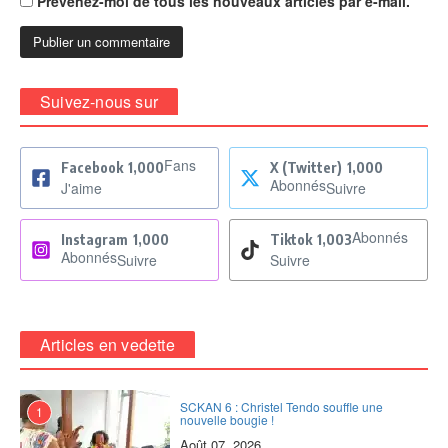
Prévenez-moi de tous les nouveaux articles par e-mail.
Suivez-nous sur
Fans
Facebook
1,000
X (Twitter)
1,000
Abonnés
J'aime
Suivre
Abonnés
Instagram
1,000
Tiktok
1,003
Abonnés
Suivre
Suivre
Articles en vedette
SCKAN 6 : Christel Tendo souffle une
1
nouvelle bougie !
Août 07, 2026