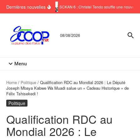
Aller au contenu
Dernières nouvelles
SCKAN 6 : Christel Tendo souffle une nouvelle b
08/08/2026
Menu
Home
/
Politique
/
Qualification RDC au Mondial 2026 : Le Député
Joseph Mbaya Kabwe Wa Muadi salue un « Cadeau Historique » de
Félix Tshisekedi !
Politique
Qualification RDC au
Mondial 2026 : Le