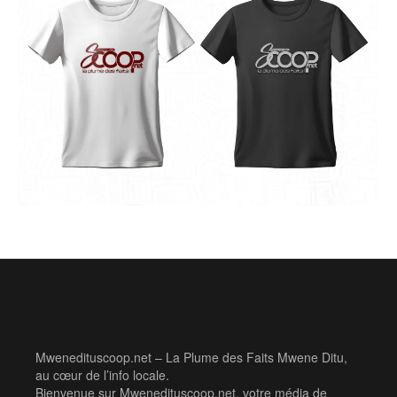
Mwenedituscoop.net – La Plume des Faits Mwene Ditu,
au cœur de l’info locale.
Bienvenue sur Mwenedituscoop.net, votre média de