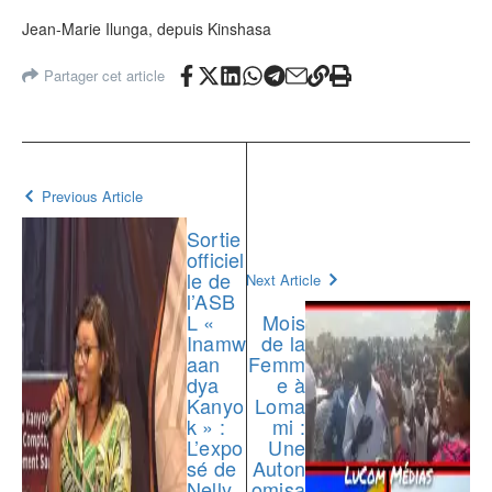
‎Jean-Marie Ilunga, depuis Kinshasa
Partager cet article
Previous Article
Sortie
officiel
le de
Next Article
l’ASB
L «
Mois
Inamw
de la
aan
Femm
dya
e à
Kanyo
Loma
k » :
mi :
L’expo
Une
sé de
Auton
Nelly
omisa