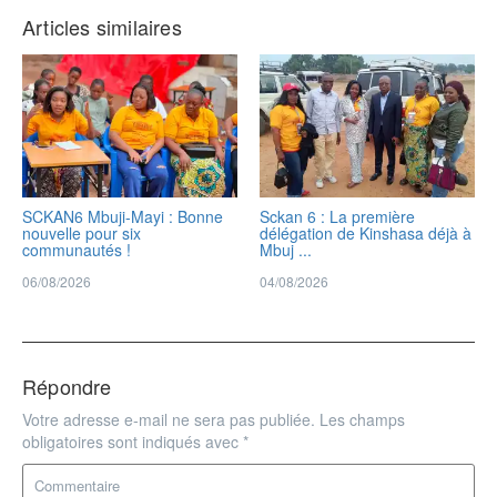
Articles similaires
SCKAN6 Mbuji-Mayi : Bonne
Sckan 6 : ‎La première
nouvelle pour six
délégation de Kinshasa déjà à
communautés !
Mbuj ...
06/08/2026
04/08/2026
Répondre
Votre adresse e-mail ne sera pas publiée.
Les champs
obligatoires sont indiqués avec
*