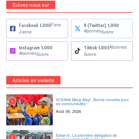
Suivez-nous sur
Fans
Facebook
1,000
X (Twitter)
1,000
Abonnés
J'aime
Suivre
Abonnés
Instagram
1,000
Tiktok
1,003
Abonnés
Suivre
Suivre
Articles en vedette
SCKAN6 Mbuji-Mayi : Bonne nouvelle pour
1
six communautés !
Août 06, 2026
Sckan 6 : ‎La première délégation de
2