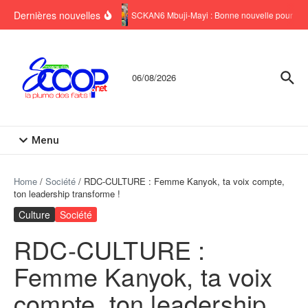
Aller au contenu
Dernières nouvelles
SCKAN6 Mbuji-Mayi : Bonne nouvelle pour six 
06/08/2026
Menu
Home
/
Société
/
‎RDC-CULTURE : Femme Kanyok, ta voix compte,
ton leadership transforme !
Culture
Société
‎RDC-CULTURE :
Femme Kanyok, ta voix
compte, ton leadership