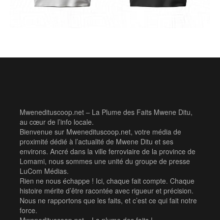
Mwenedituscoop.net – La Plume des Faits Mwene Ditu,
au cœur de l’info locale.
Bienvenue sur Mwenedituscoop.net, votre média de
proximité dédié à l’actualité de Mwene Ditu et ses
environs. Ancré dans la ville ferroviaire de la province de
Lomami, nous sommes une unité du groupe de presse
LuCom Médias.
Rien ne nous échappe ! Ici, chaque fait compte. Chaque
histoire mérite d’être racontée avec rigueur et précision.
Nous ne rapportons que les faits, et c’est ce qui fait notre
force.
Mwenedituscoop.net – La plume des faits !