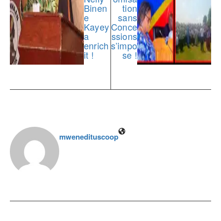
Binen
tion
e
sans
Kayey
Conce
a
ssions
enrich
s’impo
it !
se !
mwenedituscoop