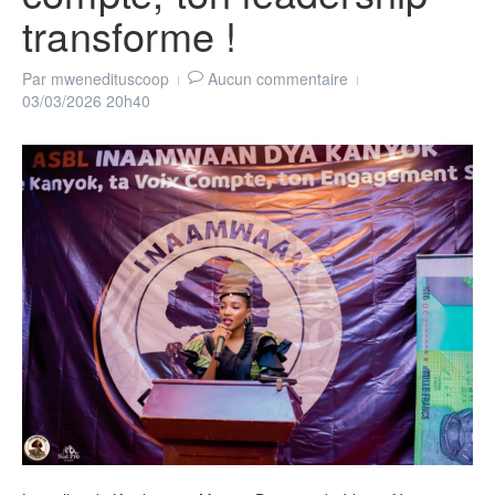
transforme !
Par
mwenedituscoop
Aucun commentaire
03/03/2026
20h40