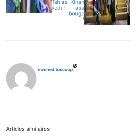
Tshise
Kinsh
kedi !
asa
bouge
!
mwenedituscoop
Articles similaires