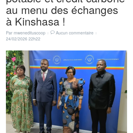
au menu des échanges
à Kinshasa !
Par
mwenedituscoop
Aucun commentaire
24/02/2026
22h22