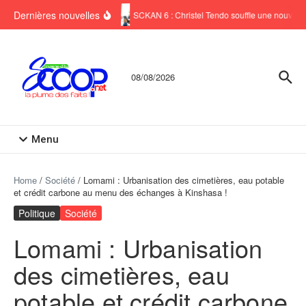
Aller au contenu
Dernières nouvelles
SCKAN 6 : Christel Tendo souffle une nouvelle 
08/08/2026
Menu
Home
/
Société
/
Lomami : Urbanisation des cimetières, eau potable
et crédit carbone au menu des échanges à Kinshasa !
Politique
Société
Lomami : Urbanisation
des cimetières, eau
potable et crédit carbone