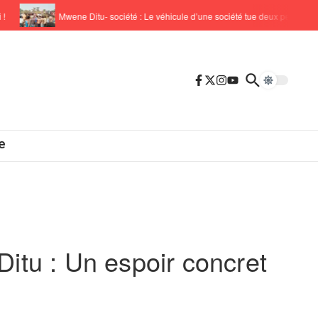
Mwene Ditu- société : Le véhicule d’une société tue deux personnes !
e
itu : Un espoir concret