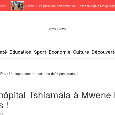
Sckan 6 : ‎La première délégation de Kinshasa déjà à Mbuji-Mayi !
07/08/2026
nté
Education
Sport
Economie
Culture
Découvert
itu : Un espoir concret mais des défis persistants !
’hôpital Tshiamala à Mwene D
s !
25