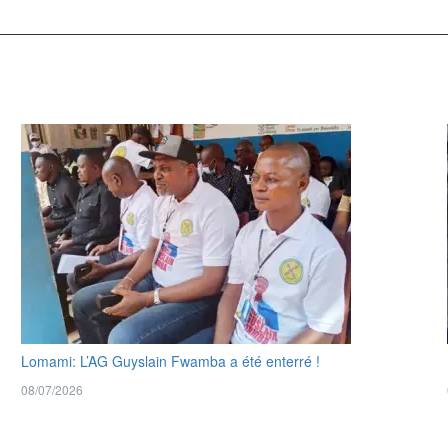
Lomami: L’AG Guyslain Fwamba a été enterré !
08/07/2026