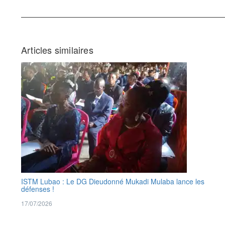
Articles similaires
ISTM Lubao : Le DG Dieudonné Mukadi Mulaba lance les
défenses !
17/07/2026