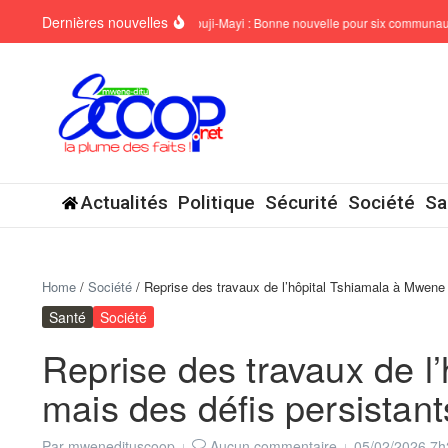
Aller au contenu
Dernières nouvelles
SCKAN6 Mbuji-Mayi : Bonne nouvelle pour six communautés !
Actualités
Politique
Sécurité
Société
Sa
Home
/
Société
/
Reprise des travaux de l’hôpital Tshiamala à Mwene D
Santé
Société
Reprise des travaux de l
mais des défis persistant
Par
mwenedituscoop
Aucun commentaire
05/02/2026
7h