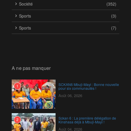
Société
(352)
Sports
(3)
Sports
(7)
A ne pas manquer
SCKAN6 Mbuji-Mayi : Bonne nouvelle
1
pour six communautés !
Août 06, 2026
Sckan 6 : ‎La première délégation de
2
Kinshasa déjà à Mbuji-Mayi !
Août 04, 2026