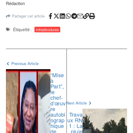
Rédaction
Partager cet article
Étiquetté :
infrastructures
Previous Article
“Mise
à
Part”,
le
chef-
d’œuv
Next Article
re
autobi
Trava
ograp
ux RN
hique
1 : La
de
pluie