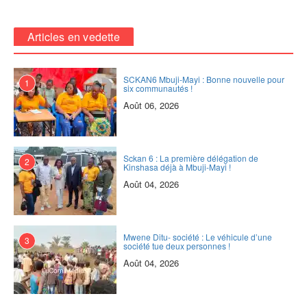
Articles en vedette
SCKAN6 Mbuji-Mayi : Bonne nouvelle pour
1
six communautés !
Août 06, 2026
Sckan 6 : ‎La première délégation de
2
Kinshasa déjà à Mbuji-Mayi !
Août 04, 2026
Mwene Ditu- société : Le véhicule d’une
3
société tue deux personnes !
Août 04, 2026