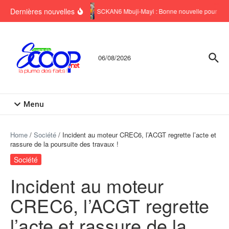
Aller au contenu
Dernières nouvelles
SCKAN6 Mbuji-Mayi : Bonne nouvelle pour six 
06/08/2026
Menu
Home
/
Société
/
Incident au moteur CREC6, l’ACGT regrette l’acte et
rassure de la poursuite des travaux !
Société
Incident au moteur
CREC6, l’ACGT regrette
l’acte et rassure de la