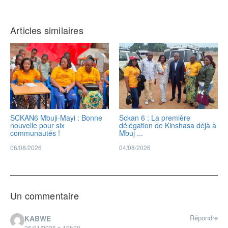
Articles similaires
SCKAN6 Mbuji-Mayi : Bonne
Sckan 6 : ‎La première
nouvelle pour six
délégation de Kinshasa déjà à
communautés !
Mbuj ...
06/08/2026
04/08/2026
Un commentaire
Répondre
KABWE
26/01/2026 a 19h20