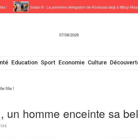
Sckan 6 : ‎La première délégation de Kinshasa déjà à Mbuji-Mayi !
07/08/2026
nté
Education
Sport
Economie
Culture
Découvert
 fille !
 un homme enceinte sa belle 
h44