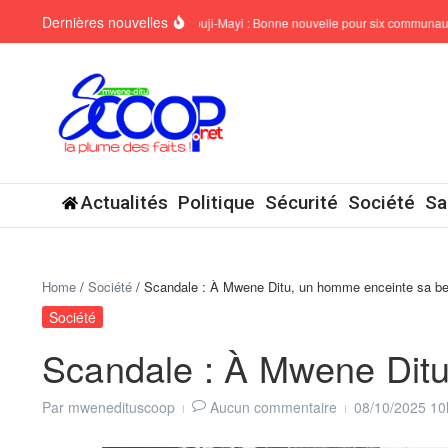
Aller au contenu
Dernières nouvelles
SCKAN6 Mbuji-Mayi : Bonne nouvelle pour six communautés !
Actualités
Politique
Sécurité
Société
Sa
Home
/
Société
/
Scandale : À Mwene Ditu, un homme enceinte sa belle
Société
Scandale : À Mwene Ditu,
Par
mwenedituscoop
Aucun commentaire
08/10/2025
10