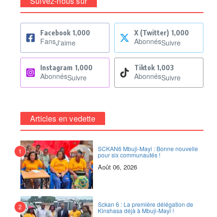
Suivez-nous sur
Facebook
1,000
X (Twitter)
1,000
Fans
Abonnés
J'aime
Suivre
Instagram
1,000
Tiktok
1,003
Abonnés
Abonnés
Suivre
Suivre
Articles en vedette
SCKAN6 Mbuji-Mayi : Bonne nouvelle
1
pour six communautés !
Août 06, 2026
Sckan 6 : ‎La première délégation de
2
Kinshasa déjà à Mbuji-Mayi !