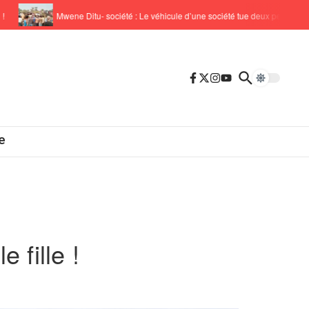
Mwene Ditu- société : Le véhicule d’une société tue deux personnes !
e
fille !