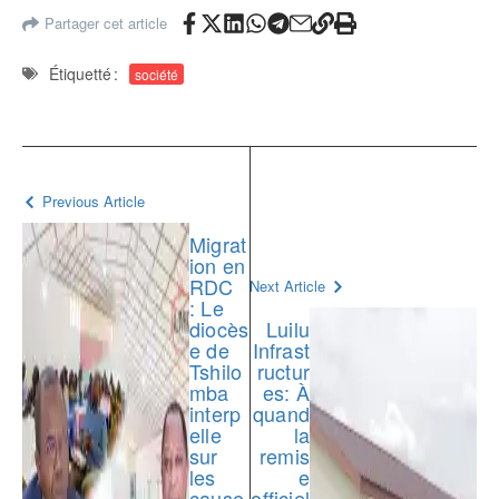
Partager cet article
Étiquetté :
société
Previous Article
Migrat
ion en
RDC
Next Article
: Le
diocès
Luilu
e de
Infrast
Tshilo
ructur
mba
es: À
interp
quand
elle
la
sur
remis
les
e
cause
officiel