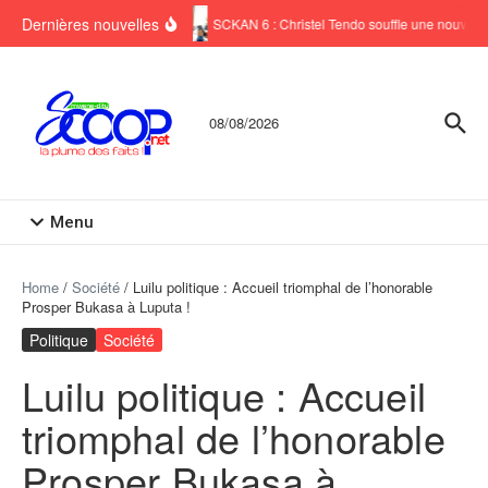
Aller au contenu
Dernières nouvelles
SCKAN 6 : Christel Tendo souffle une nouvelle 
08/08/2026
Menu
Home
/
Société
/
Luilu politique : Accueil triomphal de l’honorable
Prosper Bukasa à Luputa !
Politique
Société
Luilu politique : Accueil
triomphal de l’honorable
Prosper Bukasa à