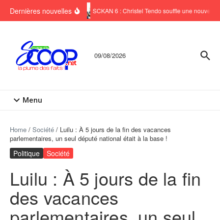
Aller au contenu
Dernières nouvelles
SCKAN 6 : Christel Tendo souffle une nouvelle b
09/08/2026
Menu
Home
/
Société
/
Luilu : À 5 jours de la fin des vacances
parlementaires, un seul député national était à la base !
Politique
Société
Luilu : À 5 jours de la fin
des vacances
parlementaires, un seul