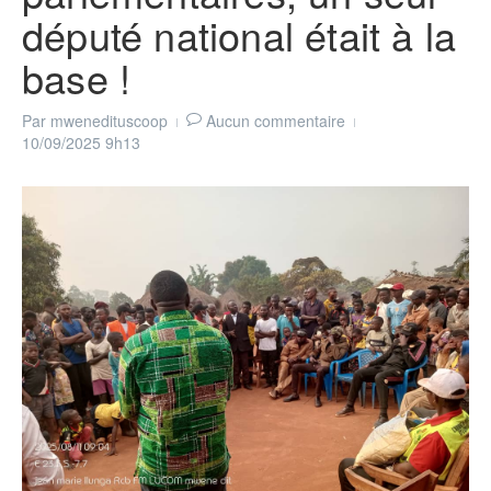
député national était à la
base !
Par
mwenedituscoop
Aucun commentaire
10/09/2025
9h13