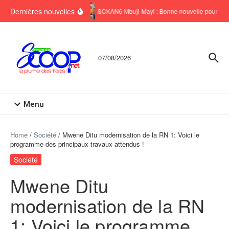
Aller au contenu
Dernières nouvelles
SCKAN6 Mbuji-Mayi : Bonne nouvelle pour six 
07/08/2026
Menu
Home
/
Société
/
Mwene Ditu modernisation de la RN 1: Voici le
programme des principaux travaux attendus !
Société
Mwene Ditu
modernisation de la RN
1: Voici le programme