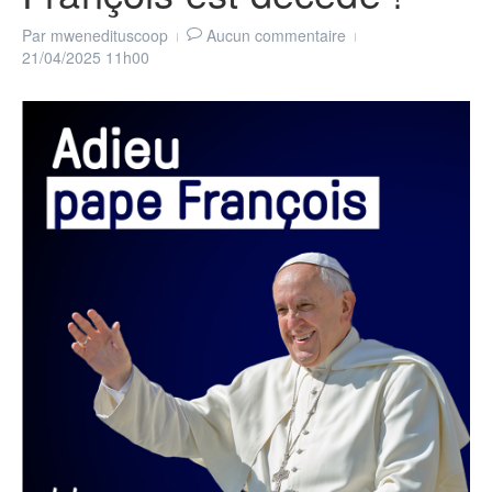
Par
mwenedituscoop
Aucun commentaire
21/04/2025
11h00