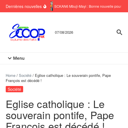
Aller au contenu
Dernières nouvelles
SCKAN6 Mbuji-Mayi : Bonne nouvelle pour six 
07/08/2026
Menu
Home
/
Société
/
Eglise catholique : Le souverain pontife, Pape
François est décédé !
Société
Eglise catholique : Le
souverain pontife, Pape
François est décédé !