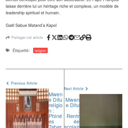
laisse derrière lui un héritage riche et complexe, un modèle de
leadership spirituel et humain.
Gaël Sabue Matand’a Kapol
Partager cet article
Étiquetté :
religion
Previous Article
Next Article
Mwen
e Ditu
Mwen
religio
e Ditu
n :
:
Phiné
Rentr
es
ée
Taber
scolair