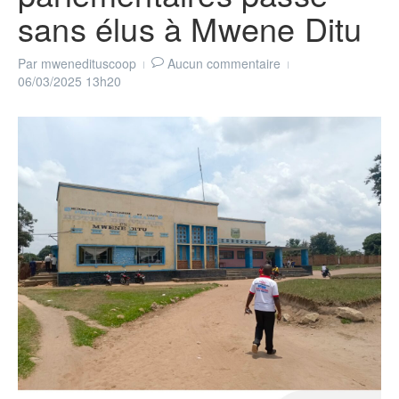
sans élus à Mwene Ditu
Par
mwenedituscoop
Aucun commentaire
06/03/2025
13h20