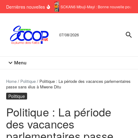
Aller au contenu
Dernières nouvelles
SCKAN6 Mbuji-Mayi : Bonne nouvelle pour six
07/08/2026
Menu
Home
/
Politique
/
Politique : La période des vacances parlementaires
passe sans élus à Mwene Ditu
Politique
Politique : La période
des vacances
parlementaires passe