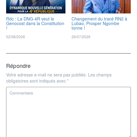
Rdc : La DNG-4R veut le
Changement du tracé RN2 à
Genocost dans la Constitution
Lubao, Prosper Ngombe
!
tonne !
02/08/2026
26/07/2026
Répondre
Votre adresse e-mail ne sera pas publiée.
Les champs
obligatoires sont indiqués avec
*